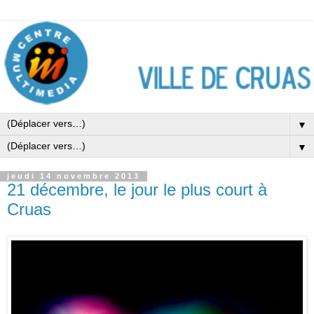
▼
▼
jeudi 14 novembre 2013
21 décembre, le jour le plus court à
Cruas