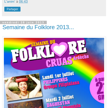
L'anim'
à
06:43
Partager
vendredi 28 juin 2013
Semaine du Folklore 2013...